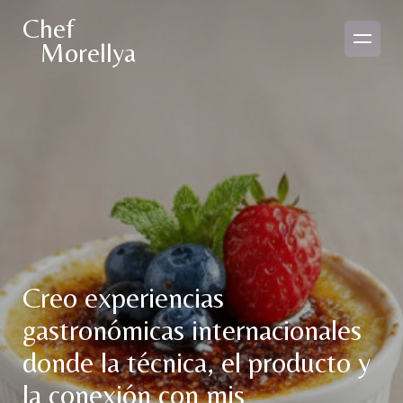
Chef
Morellya
Creo experiencias
gastronómicas internacionales
donde la técnica, el producto y
la conexión con mis